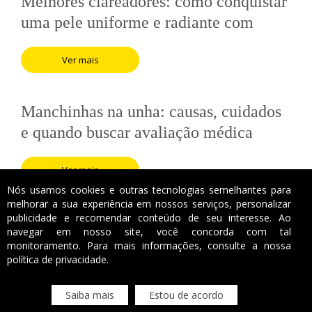
Melhores clareadores: como conquistar
uma pele uniforme e radiante com
segurança
Ver mais
Manchinhas na unha: causas, cuidados
e quando buscar avaliação médica
Ver mais
Nós usamos cookies e outras tecnologias semelhantes para
melhorar a sua experiência em nossos serviços, personalizar
publicidade e recomendar conteúdo de seu interesse. Ao
navegar em nosso site, você concorda com tal
monitoramento. Para mais informações, consulte a nossa
política de privacidade.
Saiba mais
Estou de acordo
Copyright 2018. Clínica Leilane Catricala. Todos os direitos reservados.