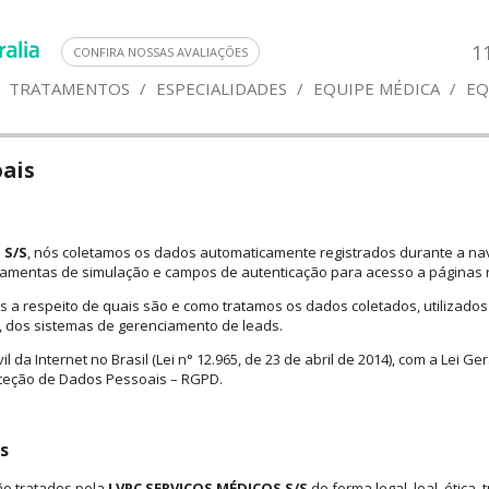
1
CONFIRA NOSSAS AVALIAÇÕES
TRATAMENTOS
/
ESPECIALIDADES
/
EQUIPE MÉDICA
/
EQ
oais
 S/S
, nós coletamos os dados automaticamente registrados durante a na
ramentas de simulação e campos de autenticação para acesso a páginas r
s a respeito de quais são e como tratamos os dados coletados, utilizados 
, dos sistemas de gerenciamento de leads.
 da Internet no Brasil (Lei n° 12.965, de 23 de abril de 2014), com a Lei G
oteção de Dados Pessoais – RGPD.
os
ão tratados pela
LVPC SERVIÇOS MÉDICOS S/S
de forma legal, leal, ética