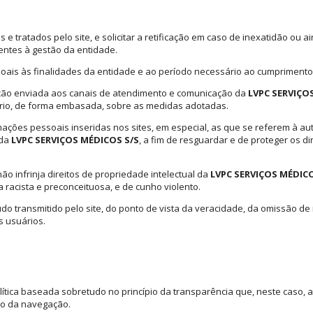
s e tratados pelo site, e solicitar a retificação em caso de inexatidão 
ntes à gestão da entidade.
soais às finalidades da entidade e ao período necessário ao cumprimento 
tação enviada aos canais de atendimento e comunicação da
LVPC SERVIÇO
ário, de forma embasada, sobre as medidas adotadas.
ções pessoais inseridas nos sites, em especial, as que se referem à aute
 da
LVPC SERVIÇOS MÉDICOS S/S
, a fim de resguardar e de proteger os d
ão infrinja direitos de propriedade intelectual da
LVPC SERVIÇOS MÉDICO
a racista e preconceituosa, e de cunho violento.
 transmitido pelo site, do ponto de vista da veracidade, da omissão d
os usuários.
ica baseada sobretudo no princípio da transparência que, neste caso, apli
ngo da navegação.