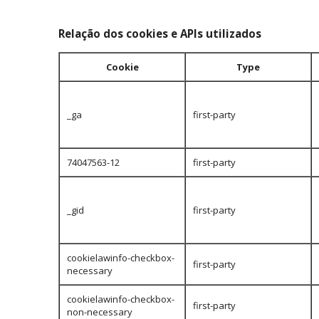
Relação dos cookies e APIs utilizados
Cookie
Type
_ga
first-party
74047563-12
first-party
_gid
first-party
cookielawinfo-checkbox-
first-party
necessary
cookielawinfo-checkbox-
first-party
non-necessary