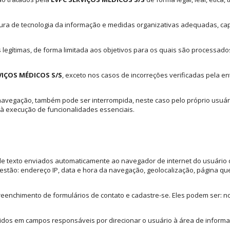
ra de tecnologia da informação e medidas organizativas adequadas, ca
 legítimas, de forma limitada aos objetivos para os quais são processad
VIÇOS MÉDICOS S/S
, exceto nos casos de incorreções verificadas pela en
navegação, também pode ser interrompida, neste caso pelo próprio usuári
à execução de funcionalidades essenciais.
e texto enviados automaticamente ao navegador de internet do usuário du
stão: endereço IP, data e hora da navegação, geolocalização, página que
reenchimento de formulários de contato e cadastre-se. Eles podem ser: no
dos em campos responsáveis por direcionar o usuário à área de informaç