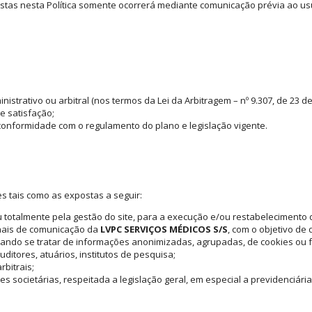
tas nesta Política somente ocorrerá mediante comunicação prévia ao usuá
inistrativo ou arbitral (nos termos da Lei da Arbitragem – nº 9.307, de 23 
e satisfação;
 conformidade com o regulamento do plano e legislação vigente.
 tais como as expostas a seguir:
 totalmente pela gestão do site, para a execução e/ou restabelecimento 
nais de comunicação da
LVPC SERVIÇOS MÉDICOS S/S
, com o objetivo de
ando se tratar de informações anonimizadas, agrupadas, de cookies ou 
ditores, atuários, institutos de pesquisa;
rbitrais;
 societárias, respeitada a legislação geral, em especial a previdenciária