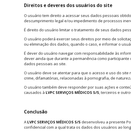
Direitos e deveres dos usuários do site
O usuário tem direito a acessar seus dados pessoais obtido
descumprimento legal e/ou impedimento de processos inere
É direito do usuário limitar o tratamento de seus dados pes
O usuário poderá exercer seus direitos por meio de solici
ou eliminação dos dados, quando o caso, e informar o usu
É dever do usuário navegar com responsabilidade às informa
dever ainda que durante a permanência como participante
dados pessoais ao site.
O usuário deve se atentar para que o acesso e uso do site n
crime, difamatórias, relacionadas à pornografia, de naturez
O usuário também deve responder por suas ações e conteúdo
causados à
LVPC SERVIÇOS MÉDICOS S/S
, terceiros e outr
Conclusão
A
LVPC SERVIÇOS MÉDICOS S/S
desenvolveu a presente Polít
confidencial com a qual trata os dados dos usuários ao lo