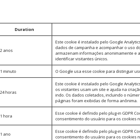
Duration
Este cookie é instalado pelo Google Analytic
dados de campanha e acompanhar o uso do si
2 anos
armazenam informações anonimamente e at
identificar visitantes únicos.
1 minuto
O Google usa esse cookie para distinguir us
Este cookie é instalado pelo Google Analyt
os visitantes usam um site e ajuda na criaçã
24 horas
indo. Os dados coletados, incluindo o númer
páginas foram exibidas de forma anônima.
Esse cookie é definido pelo plug-in GDPR C
1 hora
consentimento do usuário para os cookies na
Esse cookie é definido pelo plug-in GDPR C
1 ano
consentimento do usuário para os cookies na