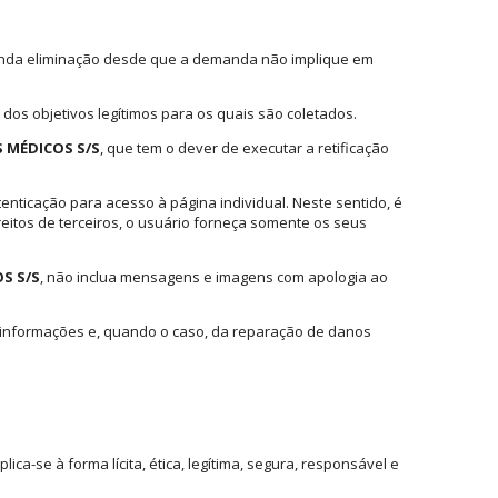
ou ainda eliminação desde que a demanda não implique em
dos objetivos legítimos para os quais são coletados.
S MÉDICOS S/S
, que tem o dever de executar a retificação
nticação para acesso à página individual. Neste sentido, é
ireitos de terceiros, o usuário forneça somente os seus
S S/S
, não inclua mensagens e imagens com apologia ao
e informações e, quando o caso, da reparação de danos
ca-se à forma lícita, ética, legítima, segura, responsável e