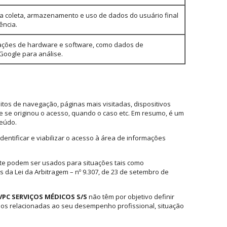
ar a coleta, armazenamento e uso de dados do usuário final
ência.
ações de hardware e software, como dados de
 Google para análise.
itos de navegação, páginas mais visitadas, dispositivos
nde se originou o acesso, quando o caso etc. Em resumo, é um
teúdo.
entificar e viabilizar o acesso à área de informações
site podem ser usados para situações tais como
os da Lei da Arbitragem – nº 9.307, de 23 de setembro de
VPC SERVIÇOS MÉDICOS S/S
não têm por objetivo definir
rios relacionadas ao seu desempenho profissional, situação