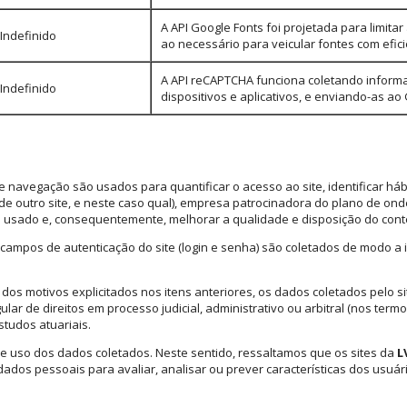
A API Google Fonts foi projetada para limit
Indefinido
ao necessário para veicular fontes com efici
A API reCAPTCHA funciona coletando inform
Indefinido
dispositivos e aplicativos, e enviando-as ao
e navegação são usados para quantificar o acesso ao site, identificar háb
iu de outro site, e neste caso qual), empresa patrocinadora do plano de o
 usado e, consequentemente, melhorar a qualidade e disposição do con
ampos de autenticação do site (login e senha) são coletados de modo a id
dos motivos explicitados nos itens anteriores, os dados coletados pelo 
ular de direitos em processo judicial, administrativo ou arbitral (nos term
studos atuariais.
e uso dos dados coletados. Neste sentido, ressaltamos que os sites da
L
dados pessoais para avaliar, analisar ou prever características dos usuá