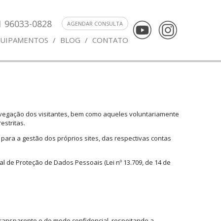
1 96033-0828
AGENDAR CONSULTA
UIPAMENTOS
/
BLOG
/
CONTATO
vegação dos visitantes, bem como aqueles voluntariamente
estritas.
para a gestão dos próprios sites, das respectivas contas
eral de Proteção de Dados Pessoais (Lei nº 13.709, de 14 de
, transparente e de modo confidencial, respeitando a