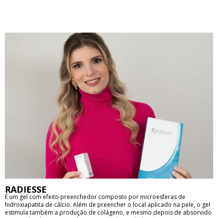
contorno do rosto. • Procedimento duradouro, que dura em média 2
anos, consequentemente, uma manutenção com intervalo de tempo
maior. • Reduz a flacidez nos braços. • Ajuda a diminuir a flacidez nas
partes internas da coxa. • Diminui marcas de celulites.
RADIESSE
É um gel com efeito preenchedor composto por microesferas de
hidroxiapatita de cálcio. Além de preencher o local aplicado na pele, o gel
estimula também a produção de colágeno, e mesmo depois de absorvido