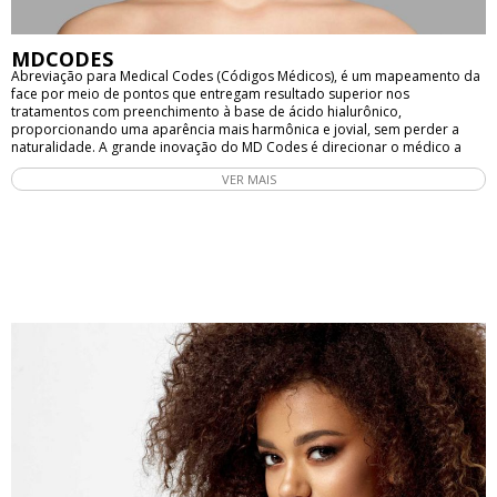
MDCODES
Abreviação para Medical Codes (Códigos Médicos), é um mapeamento da
face por meio de pontos que entregam resultado superior nos
tratamentos com preenchimento à base de ácido hialurônico,
proporcionando uma aparência mais harmônica e jovial, sem perder a
naturalidade. A grande inovação do MD Codes é direcionar o médico a
avaliar a face como um todo, permitindo que a causa do incômodo seja
VER MAIS
tratada. Muitas vezes, a origem de uma insatisfação reportada pelo
paciente pode estar localizada em uma área diferente daquela que
desagrada. Por exemplo, se a intenção é suavizar o "bigode chinês" (sulco
nasogeniano), a aplicação pode ser feita na região das bochechas, pois,
uma vez estruturada essa área, a ruga do chamado bigode chinês será
suavizada. Pode também ser aplicado nas seguintes áreas: sobrancelhas,
olheiras, linhas de marionete, bigode chinês, queixo, lábios e bochechas.