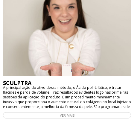
SCULPTRA
A principal ação do ativo desse método, o Ácido poli-L-lático, é tratar
flacidez e perda de volume. Traz resultados evidentes logo nas primeiras
sessões da aplicação do produto. É um procedimento minimamente
invasivo que proporciona o aumento natural do colágeno no local injetado
e consequentemente, a melhoria da firmeza da pele. São programadas de
2 a 4 sessões, com intervalo de 30-60 dias. Outros benefícios: • Ótimo para
VER MAIS
devolver rigidez ao abdômen, principalmente após situações como parto
ou pós-operatório, seja qual for o motivo. No rosto, a pele ganha mais
espessura e isso disfarça linhas de expressão e marcas indesejadas
trazidas pela idade. • Pode ser aplicado também objetivando melhorar o