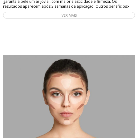
garante à pele um ar jovial, com maior elasticidade e firmeza. Os
resultados aparecem após 3 semanas da aplicação. Outros benefícios:•
Bochechas: O produto pode ser injetado nessa região a fim de projetá-las,
VER MAIS
conferindo-lhe um discreto volume; • Ângulo da mandíbula: O Radiesse
quando injetado nessa região, proporciona uma mandíbula marcada,
angulada e mais quadriculada; • Queixo: É indicada a utilização deste
produto para quem apresenta grau de hipomentonismo, aumentando
dessa forma seu volume; • Mãos: Com o passar dos anos, as mãos
apresentam uma aparência esquelética e as veias se tornam muito
evidentes e aparentes por baixo de uma pele fina. Utilizando o Radiesse,
essas áreas são preenchidas, disfarçando as veias e clareando
discretamente a pele.