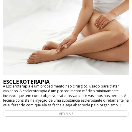
qualificado e experiente, garantindo a segurança e eficácia do
procedimento. É importante lembrar que o procedimento deve ser
realizado por um profissional qualificado e com cuidado para garantir a
segurança e eficácia do tratamento.
ESCLEROTERAPIA
A Escleroterapia é um procedimento não cirúrgico, usado para tratar
vasinhos. A escleroterapia é um procedimento médico minimamente
invasivo que tem como objetivo tratar as varizes e vasinhos nas pernas. A
técnica consiste na injeção de uma substância esclerosante diretamente na
veia, fazendo com que ela se feche e seja absorvida pelo organismo. O
procedimento é realizado em consultório médico, sendo que o paciente
VER MAIS
pode retornar às atividades normais logo após a sessão. A escleroterapia
é indicada para pessoas com varizes ou vasinhos nas pernas, que podem
causar desconforto, dor e insatisfação estética. Durante a sessão, o
médico aplica a substância esclerosante na veia com uma agulha fina. A