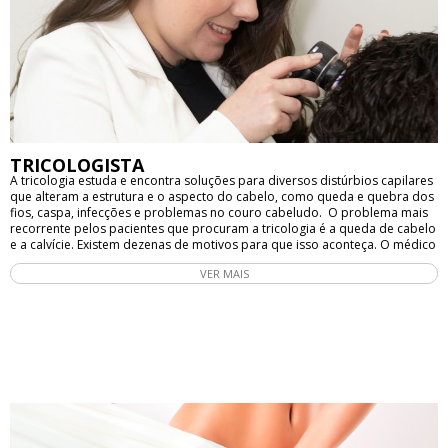
cabelo, o tratamento pode ajudar a reduzir a queda de cabelo e melhorar
a aparência e a saúde dos fios.
TRICOLOGISTA
A tricologia estuda e encontra soluções para diversos distúrbios capilares
que alteram a estrutura e o aspecto do cabelo, como queda e quebra dos
fios, caspa, infecções e problemas no couro cabeludo. O problema mais
recorrente pelos pacientes que procuram a tricologia é a queda de cabelo
e a calvície. Existem dezenas de motivos para que isso aconteça. O médico
tricologista é capaz de identificar a causa e encontrar o tratamento
VER MAIS
específico para esse problema. Afinal, a investigação de toda queda de
cabelo precisa começar com uma boa entrevista (anamnese), exame físico
(fios e couro cabeludo e corpo) e exames complementares (que apenas o
médico é habilitado para solicitar). O exame dermatoscópico do cabelo
(tricoscopia) e do couro cabeludo é de fundamental importância. Muitos
salões de beleza possuem esse pequeno microscópio e mostram para as
clientes a imagem do couro cabeludo. Isso é muito diferente de saber
diagnosticar o que está acontecendo ali. Além da tricoscopia, pode ser
necessário fazer um tricograma ou fototricograma, que são exames mais
específicos solicitados pelo dermatologista, de acordo com a necessidade
do paciente. Em alguns casos, o diagnóstico pede mais exames, como a