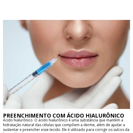
quantidade e a concentração da substância dependem do tamanho e do
tipo da veia a ser tratada. O tratamento pode durar de 15 a 45 minutos,
dependendo da extensão das varizes e da quantidade de vasos a serem
tratados. Os resultados da escleroterapia podem ser vistos após algumas
semanas do procedimento, com a melhora na aparência das pernas e
redução do desconforto causado pelas varizes. No entanto, para obter
resultados duradouros, pode ser necessário realizar mais de uma sessão
de escleroterapia. A escleroterapia é considerada um procedimento
seguro e eficaz, com poucos efeitos colaterais. Entre os possíveis efeitos
adversos estão inchaço, vermelhidão, dor e manchas na pele, que
geralmente desaparecem após alguns dias do procedimento. É
importante destacar que a escleroterapia deve ser realizada por um
médico especialista em cirurgia vascular ou dermatologia. Além disso, é
importante seguir as orientações do médico após o procedimento, como
evitar exposição ao sol, usar meias de compressão e realizar atividades
físicas moderadas.
PREENCHIMENTO COM ÁCIDO HIALURÔNICO
Ácido hialurônico O ácido hialurônico é uma substância que mantém a
hidratação natural das células que compõem a derme, além de ajudar a
sustentar e preencher esse tecido. Ele é utilizado para corrigir os sulcos da