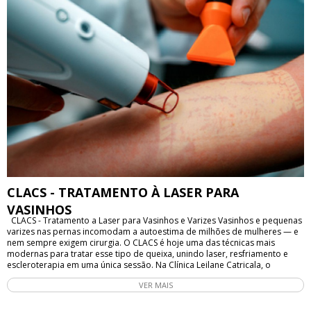
CLACS - TRATAMENTO À LASER PARA
VASINHOS
CLACS - Tratamento a Laser para Vasinhos e Varizes Vasinhos e pequenas
varizes nas pernas incomodam a autoestima de milhões de mulheres — e
nem sempre exigem cirurgia. O CLACS é hoje uma das técnicas mais
modernas para tratar esse tipo de queixa, unindo laser, resfriamento e
escleroterapia em uma única sessão. Na Clínica Leilane Catricala, o
tratamento é conduzido pela Dra. Tatiana Schmuziger — CRM-SP 135.203 |
VER MAIS
RQE (Cirurgia Vascular) 47.701 — com o laser Fotona, um dos
equipamentos mais avançados disponíveis no mercado. O que é o CLACS
CLACS significa Crioláser e Crioescleroterapia. É uma técnica que combina,