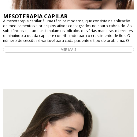
MESOTERAPIA CAPILAR
A mesoterapia capilar é uma técnica moderna, que consiste na aplicação
de medicamentos e princípios ativos consagrados no couro cabeludo. As
substâncias injetadas estimulam os folículos de várias maneiras diferentes,
diminuindo a queda capilar e contribuindo para o crescimento de fios. O
número de sessões é variável para cada paciente e tipo de problema. O
procedimento é realizado através de injeções na pele, sendo que as
VER MAIS
substâncias utilizadas podem variar de acordo com as necessidades de
cada pessoa. Entre as substâncias mais comuns na mesoterapia capilar
estão vitaminas, minerais, aminoácidos e ácido hialurônico. A mesoterapia
capilar é indicada para pessoas com queda de cabelo ou com cabelos
fracos e quebradiços. O tratamento pode melhorar a circulação sanguínea
no couro cabeludo, aumentar a produção de colágeno e elastina, além de
fornecer nutrientes essenciais para os folículos capilares. Os resultados da
mesoterapia capilar podem ser vistos a partir de algumas semanas após o
início do tratamento. Os cabelos ficam mais fortes, com menos queda e
maior volume. No entanto, para obter resultados duradouros, é
importante continuar com o tratamento por um período mínimo de seis
meses. É importante destacar que a mesoterapia capilar deve ser
realizada por um profissional qualificado e experiente, garantindo a
segurança e eficácia do procedimento. Além disso, é importante escolher
uma clínica de confiança, que utilize materiais estéreis e de qualidade. Em
resumo, a mesoterapia capilar é um tratamento estético eficaz para
estimular o crescimento de novos fios de cabelo e melhorar a saúde dos
folículos capilares. Com a aplicação de substâncias essenciais para o