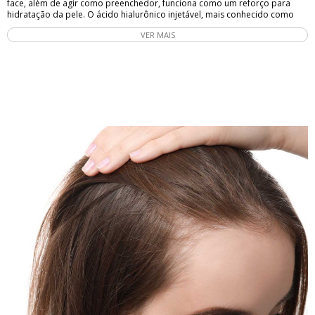
face, além de agir como preenchedor, funciona como um reforço para
hidratação da pele. O ácido hialurônico injetável, mais conhecido como
“preenchimento”, tem a duração de em média 8 meses mas varia para
VER MAIS
cada paciente e organismo. Onde pode ser aplicado o ácido hialurônico?
O preenchimento com ácido hialurônico pode ser aplicado nos lábios,
queixo, bigode chinês, bochecha, olheiras, mandíbula e em pontos
estratégicos da face que ajudam a harmonizar o rosto, dando um aspecto
mais saudável, corrigindo pequenas imperfeições e melhorando rugas e
linhas de expressão. O que preciso saber antes de realizar o
preenchimento? 1- O ácido hialurônico não pode ser manipulado por
qualquer profissional; 2- A recuperação é tranquila; 3- Seu efeito não é
definitivo e pode ser desfeito. Principais indicações para o uso do ácido
hialurônico 1- Promove o rejuvenescimento e hidratação da pele; 2-
Diminui a flacidez instantaneamente; 3- Reduz rugas e linhas de expressão;
4- Reduz olheiras profundas; 5- Dar volume aos lábios de forma natural e
diminuir assimetrias; 6- Harmonização facial; 7- Corrigir cicatrizes
causadas por acnes. A aplicação do ácido hialurônico Antes de iniciar o
procedimento, é feita a limpeza da região, aplicação do anestésico tópico,
realiza-se as marcações no rosto em pontos específicos e então o ácido é
aplicado. Efeito e duração O efeito do preenchimento é imediato e os
resultados duram em média de 8 a 12 meses. Dra. Leilane CatricalaMédica
DermatologistaCRM SP 151.911RQE (Dermatologia): 73.960Médica
Dermatologista