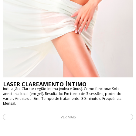
realização de biópsia para o exame anátomo patológico do couro
cabeludo. O tratamento dos fios e do couro cabeludo é feito de acordo
com o diagnóstico e, por isso, a avaliação especializada é de suma
importância. Se não encontrarmos a raíz do problema a chance de
sucesso é muito pequena. Enfim, a tricologia é uma área que atrai muitos
curiosos. Não deixe seus cabelos nas mãos de leigos. lembre-se: se a
saúde dos cabelos não está bem, isso é um sinal de algo está errado
dentro do seu corpo e merece investigação. Cremes, shampoo e a
massagem para “estimular a circulação” podem adiar um diagnóstico sério
e comprometer a recuperação da sua saúde.
LASER CLAREAMENTO ÍNTIMO
Indicação: Clarear região íntima (vulva e ânus). Como funciona: Sob
anestesia local (em gel). Resultado: Em torno de 3 sessões, podendo
variar. Anestesia: Sim. Tempo de tratamento: 30 minutos. Frequência:
Mensal.
VER MAIS