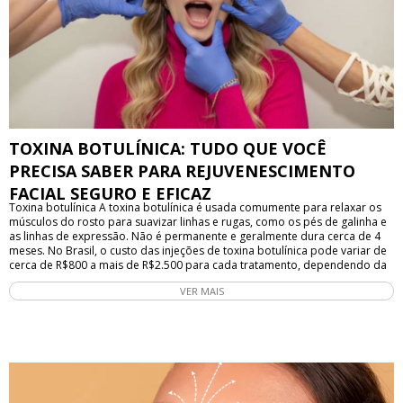
TOXINA BOTULÍNICA: TUDO QUE VOCÊ
PRECISA SABER PARA REJUVENESCIMENTO
FACIAL SEGURO E EFICAZ
Toxina botulínica A toxina botulínica é usada comumente para relaxar os
músculos do rosto para suavizar linhas e rugas, como os pés de galinha e
as linhas de expressão. Não é permanente e geralmente dura cerca de 4
meses. No Brasil, o custo das injeções de toxina botulínica pode variar de
cerca de R$800 a mais de R$2.500 para cada tratamento, dependendo da
clínica, marca do produto, quantidade de unidades a serem utilizadas e da
VER MAIS
área a ser tratada. 5 Dicas que você precisa saber antes de realizar as
injeções de toxina botulínica. 1 - Se você está pensando em fazer injeções
de toxina botulínica, seja claro sobre o motivo pelo qual as deseja. 2 -
Certifique-se de que o médico está aplicando suas injeções seja
adequadamente qualificada e experiente. Evite praticantes que não
tenham formação adequada ou tenham concluído apenas um curso de
formação de curta duração. 3 - Quando você encontrar o médico,
pergunte sobre: sua formação, qualificações e experiência o nome do