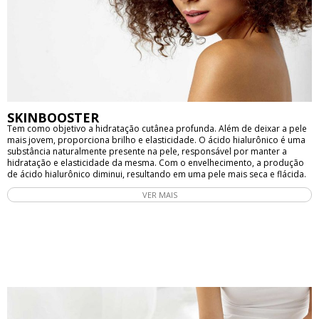
SKINBOOSTER
Tem como objetivo a hidratação cutânea profunda. Além de deixar a pele
mais jovem, proporciona brilho e elasticidade. O ácido hialurônico é uma
substância naturalmente presente na pele, responsável por manter a
hidratação e elasticidade da mesma. Com o envelhecimento, a produção
de ácido hialurônico diminui, resultando em uma pele mais seca e flácida.
O skin booster é aplicado através de injeções na pele, sendo mais comum
VER MAIS
nas áreas do rosto, pescoço, colo e mãos. O procedimento é
relativamente rápido e indolor, sendo necessário apenas um anestésico
local antes da aplicação. Os resultados do skin booster podem ser vistos
logo após a aplicação, com a pele mais hidratada, firme e radiante. Além
disso, o efeito do tratamento pode durar de 6 a 12 meses, dependendo
do tipo de ácido hialurônico utilizado e das características da pele de cada
pessoa. A técnica também é indicada para atenuar rugas finas, marcas de
expressão e algumas cicatrizes de acne. É importante destacar que o skin
booster não é recomendado para pessoas com alergia ao ácido
hialurônico ou com histórico de reações alérgicas a outras substâncias
injetáveis. Além disso, o tratamento deve ser realizado por um profissional